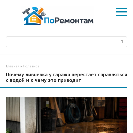
Перейти
к
контенту
Поиск:
Главная
»
Полезное
Почему ливневка у гаража перестаёт справляться
с водой и к чему это приводит