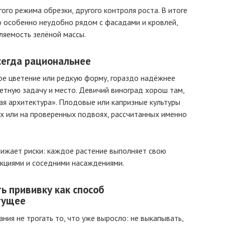
гого режима обрезки, другого контроля роста. В итоге
о особенно неудобно рядом с фасадами и кровлей,
ляемость зелёной массы.
сегда рациональнее
ое цветение или редкую форму, гораздо надёжнее
етную задачу и место. Девичий виноград хорош там,
ая архитектура». Плодовые или капризные культуры
х или на проверенных подвоях, рассчитанных именно
нижает риски: каждое растение выполняет свою
рукциями и соседними насаждениями.
ь прививку как способ
тущее
ия не трогать то, что уже выросло: не выкапывать,