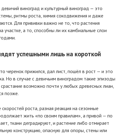
 девичий виноград и культурный виноград — это
стемы, ритмы роста, химия сокодвижения и даже
ются. Для прививки важно не то, что растения
а участке, а то, способны ли их камбиальные слои
годами.
лядят успешными лишь на короткой
о черенок прижился, дал лист, пошёл в рост — и это
ха. Но в случае с девичьим виноградом такие эпизоды
 срастание возможно почти у любых древесных лиан,
ся позже.
 скоростей роста, разная реакция на сезонные
родолжает жить «по своим правилам», а привой — по
ает, ткани деградируют, и растение либо отмирает
льную конструкцию, опасную для опоры, стены или