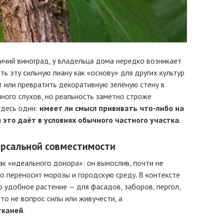
ичий виноград, у владельца дома нередко возникает
ь эту сильную лиану как «основу» для других культур
т или превратить декоративную зелёную стену в
ного слухов, но реальность заметно строже
здесь один:
имеет ли смысл прививать что-либо на
 это даёт в условиях обычного частного участка
.
ерсальной совместимости
к «идеального донора»: он вынослив, почти не
о переносит морозы и городскую среду. В контексте
 удобное растение — для фасадов, заборов, пергол,
то не вопрос силы или живучести, а
тканей
.