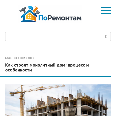
Перейти
к
контенту
Поиск:
Главная
»
Полезное
Как строят монолитный дом: процесс и
особенности