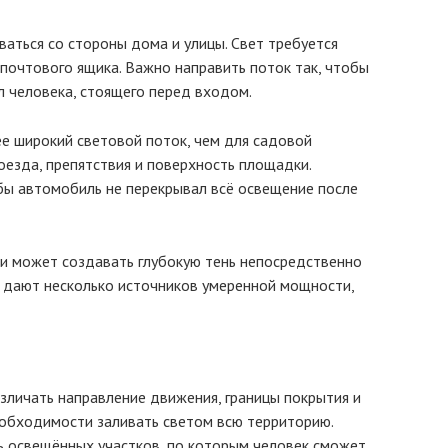
аться со стороны дома и улицы. Свет требуется
 почтового ящика. Важно направить поток так, чтобы
л человека, стоящего перед входом.
е широкий световой поток, чем для садовой
оезда, препятствия и поверхность площадки.
бы автомобиль не перекрывал всё освещение после
и может создавать глубокую тень непосредственно
т дают несколько источников умеренной мощности,
личать направление движения, границы покрытия и
еобходимости заливать светом всю территорию.
 освещённых участков, по которым человек сможет