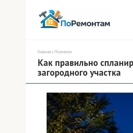
Перейти
к
контенту
Главная
»
Полезное
Как правильно сплани
загородного участка