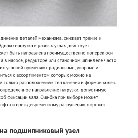
инение деталей механизма, снижает трение и
днако нагрузка в разных узлах действует
ожет быть направлена преимущественно поперек оси
 а в насосе, редукторе или станочном шпинделе часто
ких условий применяют радиальные, упорные и
иться с ассортиментом которых можно на
не только расположением тел качения и формой колец.
 определенное направление нагрузки, допустимую
особ фиксации вала. Ошибка при выборе может
ю люфта и преждевременному разрушению дорожек
 на подшипниковый узел