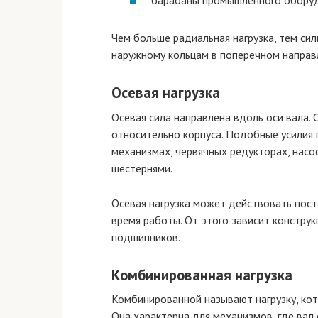
барабаны промышленного оборуд
Чем больше радиальная нагрузка, тем си
наружному кольцам в поперечном направ
Осевая нагрузка
Осевая сила направлена вдоль оси вала. 
относительно корпуса. Подобные усилия 
механизмах, червячных редукторах, насо
шестернями.
Осевая нагрузка может действовать пост
время работы. От этого зависит констру
подшипников.
Комбинированная нагрузка
Комбинированной называют нагрузку, ко
Она характерна для механизмов, где ва