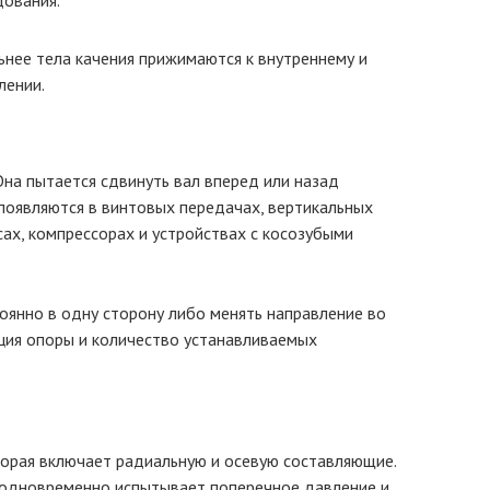
ования.
льнее тела качения прижимаются к внутреннему и
лении.
Она пытается сдвинуть вал вперед или назад
появляются в винтовых передачах, вертикальных
сах, компрессорах и устройствах с косозубыми
оянно в одну сторону либо менять направление во
кция опоры и количество устанавливаемых
торая включает радиальную и осевую составляющие.
л одновременно испытывает поперечное давление и