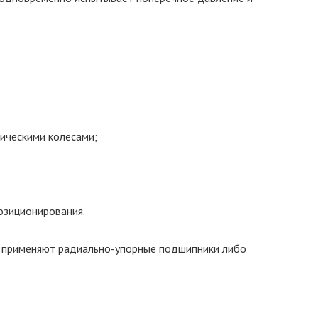
ническими колесами;
озиционирования.
й применяют радиально-упорные подшипники либо
.