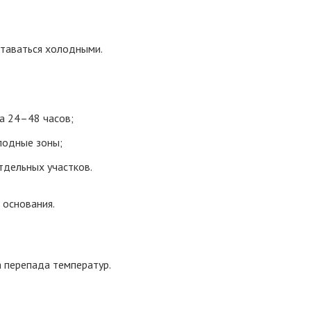
ставаться холодными.
а 24–48 часов;
лодные зоны;
тдельных участков.
 основания.
 перепада температур.