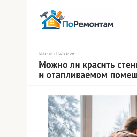
Перейти
к
контенту
Главная
»
Полезное
Можно ли красить сте
и отапливаемом поме