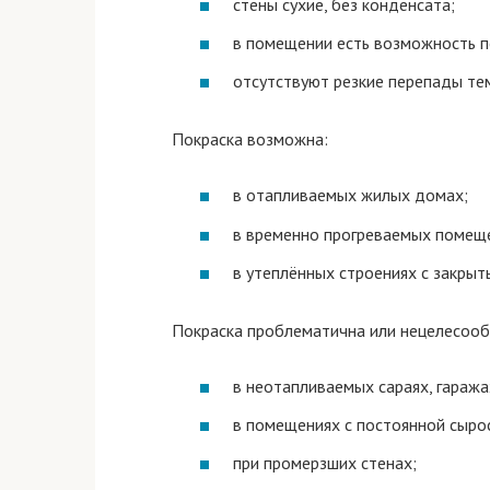
стены сухие, без конденсата;
в помещении есть возможность п
отсутствуют резкие перепады те
Покраска возможна:
в отапливаемых жилых домах;
в временно прогреваемых помеще
в утеплённых строениях с закрыт
Покраска проблематична или нецелесооб
в неотапливаемых сараях, гаража
в помещениях с постоянной сыро
при промерзших стенах;