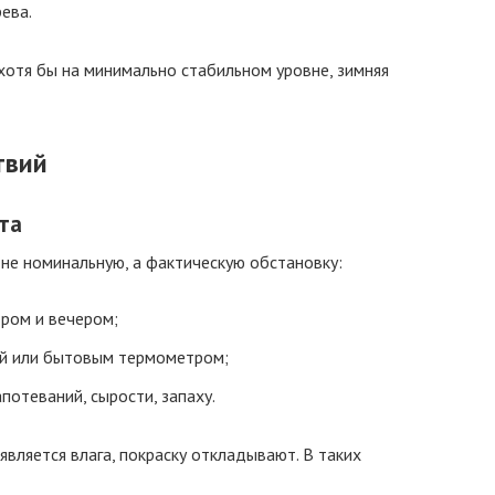
ева.
отя бы на минимально стабильном уровне, зимняя
твий
та
не номинальную, а фактическую обстановку:
тром и вечером;
ой или бытовым термометром;
потеваний, сырости, запаху.
является влага, покраску откладывают. В таких