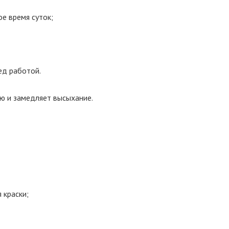
е время суток;
ед работой.
ю и замедляет высыхание.
 краски;