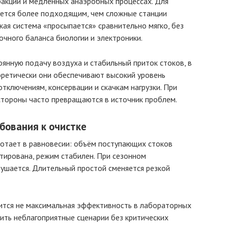
ракций и медленных анаэробных процессах. Для
ается более подходящим, чем сложные станции
кая система «просыпается» сравнительно мягко, без
точного баланса биологии и электроники.
оянную подачу воздуха и стабильный приток стоков, в
оретически они обеспечивают высокий уровень
отключениям, консервации и скачкам нагрузки. При
стороны часто превращаются в источник проблем.
бования к очистке
отает в равновесии: объём поступающих стоков
тирована, режим стабилен. При сезонном
ушается. Длительный простой сменяется резкой
нится не максимальная эффективность в лабораторных
сить неблагоприятные сценарии без критических