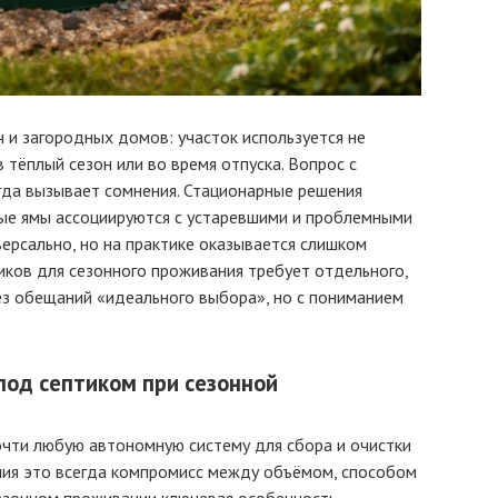
 и загородных домов: участок используется не
в тёплый сезон или во время отпуска. Вопрос с
егда вызывает сомнения. Стационарные решения
ные ямы ассоциируются с устаревшими и проблемными
версально, но на практике оказывается слишком
ков для сезонного проживания требует отдельного,
ез обещаний «идеального выбора», но с пониманием
под септиком при сезонной
чти любую автономную систему для сбора и очистки
ния это всегда компромисс между объёмом, способом