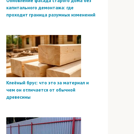
Обновление фасада старого дома без
капитального демонтажа: где
проходит граница разумных изменений
Клеёный брус: что это за материал и
чем он отличается от обычной
древесины