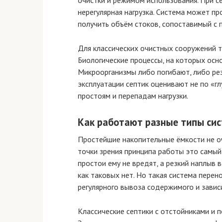
очистки и режимом использования. При 
нерегулярная нагрузка. Система может пр
получить объём стоков, сопоставимый с
Для классических очистных сооружений т
Биологические процессы, на которых осно
Микроорганизмы либо погибают, либо рез
эксплуатации септик оценивают не по «гл
простоям и перепадам нагрузки.
Как работают разные типы сис
Простейшие накопительные ёмкости не оч
точки зрения принципа работы это самый
простои ему не вредят, а резкий наплыв 
как таковых нет. Но такая система пере
регулярного вывоза содержимого и завис
Классические септики с отстойниками и