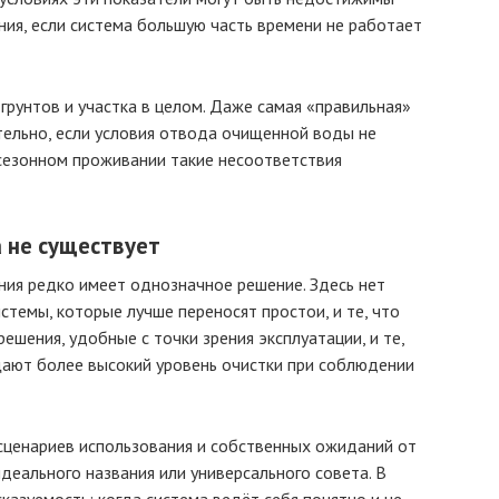
ния, если система большую часть времени не работает
грунтов и участка в целом. Даже самая «правильная»
ельно, если условия отвода очищенной воды не
 сезонном проживании такие несоответствия
 не существует
ния редко имеет однозначное решение. Здесь нет
стемы, которые лучше переносят простои, и те, что
решения, удобные с точки зрения эксплуатации, и те,
щают более высокий уровень очистки при соблюдении
сценариев использования и собственных ожиданий от
деального названия или универсального совета. В
азуемость: когда система ведёт себя понятно и не