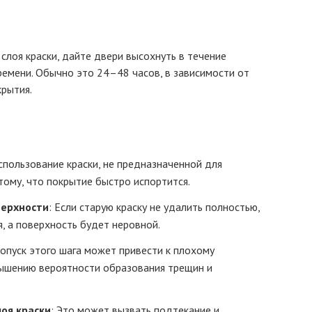
слоя краски, дайте двери высохнуть в течение
ремени. Обычно это 24–48 часов, в зависимости от
рытия.
Использование краски, не предназначенной для
тому, что покрытие быстро испортится.
верхности
: Если старую краску не удалить полностью,
, а поверхность будет неровной.
ропуск этого шага может привести к плохому
вышению вероятности образования трещин и
лоя краски
: Это может вызвать подтекание и