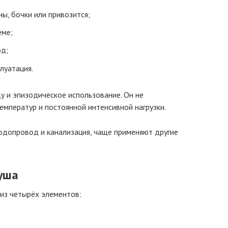
ны, бочки или привозится;
еме;
од;
луатация.
у и эпизодическое использование. Он не
емператур и постоянной интенсивной нагрузки.
водопровод и канализация, чаще применяют другие
уша
из четырёх элементов: