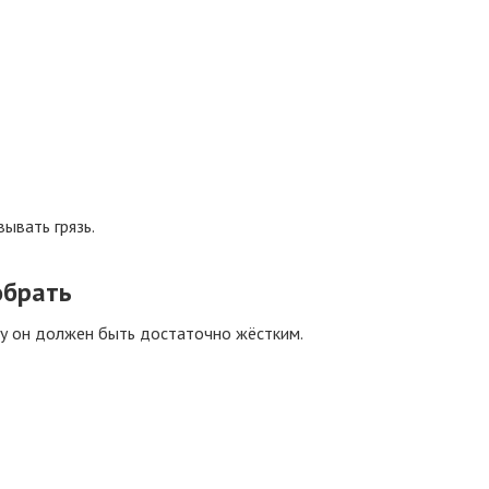
ывать грязь.
собрать
му он должен быть достаточно жёстким.