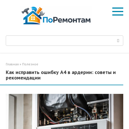
Перейти
к
контенту
Поиск:
Главная
»
Полезное
Как исправить ошибку A4 в ардерии: советы и
рекомендации