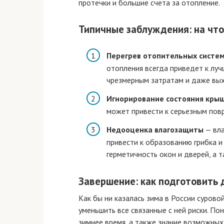
протечки и большие счета за отопление.
Типичные заблуждения: на чт
Перегрев отопительных систе
отопления всегда приведет к луч
чрезмерным затратам и даже вых
Игнорирование состояния кры
может привести к серьезным пов
Недооценка влагозащиты
— вла
привести к образованию грибка и
герметичность окон и дверей, а 
Завершение: как подготовить 
Как бы ни казалась зима в России суров
уменьшить все связанные с ней риски. По
зимнее время, а также знание возможных