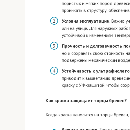
пористых и мягких пород древеси
проникать в структуру, обеспечи
Условия эксплуатации
. Важно у
или на улице. Для наружных раб
устойчивой к изменениям темпер
Прочность и долговечность по
но и сохранять свою стойкость н
подвержены механическим воздей
Устойчивость к ультрафиолет
приводит к выцветанию древесин
краску с УФ-защитой, чтобы сох
Как краска защищает торцы бревен?
Когда краска наносится на торцы бревен
Защита от влаги
. Торцы, не пок