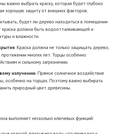
ны важно выбрать краску, которая будет глубоко
вая хорошую защиту от внешних факторов.
читывать, будет ли дерево находиться в помещении
от краска должна быть водоотталкивающей и
атуры и влажности.
крытия
. Краска должна не только защищать дерево,
а протяжении многих лет. Торцы особенно
ствиям и сильному загрязнению.
овому излучению
. Прямое солнечное воздействие
ы, особенно на торцах. Поэтому важно выбирать
ранить природный цвет древесины.
, она выполняет несколько ключевых функций:
рытые краской, впитывают воду, что приводит к