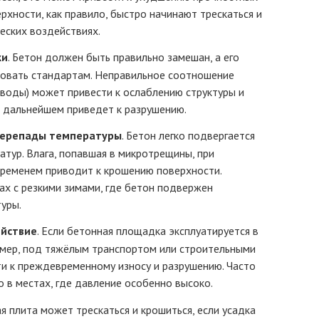
ерхности, как правило, быстро начинают трескаться и
еских воздействиях.
ки
. Бетон должен быть правильно замешан, а его
овать стандартам. Неправильное соотношение
 воды) может привести к ослаблению структуры и
 дальнейшем приведет к разрушению.
 перепады температуры
. Бетон легко подвергается
атур. Влага, попавшая в микротрещины, при
 временем приводит к крошению поверхности.
ах с резкими зимами, где бетон подвержен
уры.
ействие
. Если бетонная площадка эксплуатируется в
ример, под тяжёлым транспортом или строительными
ти к преждевременному износу и разрушению. Часто
 в местах, где давление особенно высоко.
ая плита может трескаться и крошиться, если усадка